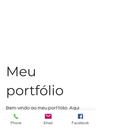
Meu
portfólio
Bem-vindo ao meu portfólio. Aqui
você encontrará uma seleção dos
meus trabalhos. Explore meus
Phone
Email
Facebook
projetos para saber mais sobre o que
faço.